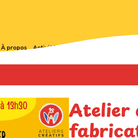
À propos
Activités
Archives
Nos artistes-a
Atelier
fabrica