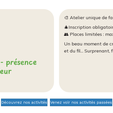
🎨 Atelier unique de f
🎄Inscription obligatoi
👥 Places limitées : m
Un beau moment de cré
et du fil… Surprenant, f
s - présence
eur
Découvrez nos activités
Venez voir nos activités passées